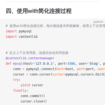
四、使用with简化连接过程
python
# 使用with简化连接过程，每次都连接关闭很麻烦，使用上下文管
import
 pymysql
import
 contextlib
# 定义上下文管理器，连接后自动关闭连接
@contextlib.contextmanager
def
 mysql
(host
=
'127.0.0.1'
, port
=
3306
, user
=
'blog'
, p
    conn 
=
 pymysql.connect(
host
=
host, 
port
=
port, 
user
    cursor 
=
 conn.cursor(
cursor
=
pymysql.cursors.DictC
    try
:
        yield
 cursor
    finally
:
        conn.commit()
        cursor.close()