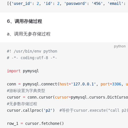
[{
'user_id'
: 
2
, 
'id'
: 
2
, 
'password'
: 
'456'
, 
'email'
: 
6、调用存储过程
a、调用无参存储过程
python
#! /usr/bin/env python
# -*- coding:utf-8 -*-
import
 pymysql
conn 
=
 pymysql.connect(
host
=
'127.0.0.1'
, 
port
=
3306
, 
u
#游标设置为字典类型
cursor 
=
 conn.cursor(
cursor
=
pymysql.cursors.DictCurso
#无参数存储过程
cursor.callproc(
'p2'
)  
#等价于cursor.execute("call p2
row_1 
=
 cursor.fetchone()