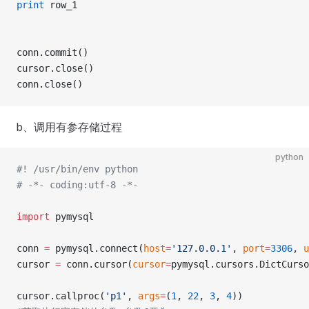
print
 row_1
conn.commit()
cursor.close()
conn.close()
b、调用有参存储过程
python
#! /usr/bin/env python
# -*- coding:utf-8 -*-
import
 pymysql
conn 
=
 pymysql.connect(
host
=
'127.0.0.1'
, 
port
=
3306
, 
u
cursor 
=
 conn.cursor(
cursor
=
pymysql.cursors.DictCurso
cursor.callproc(
'p1'
, 
args
=
(
1
, 
22
, 
3
, 
4
))