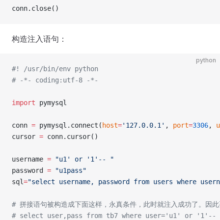
conn.close()
构造注入语句：
python
#! /usr/bin/env python
# -*- coding:utf-8 -*-
import
 pymysql
conn 
=
 pymysql.connect(
host
=
'127.0.0.1'
, 
port
=
3306
, 
u
cursor 
=
 conn.cursor()
username 
=
 "u1' or '1'-- "
password 
=
 "u1pass"
sql
=
"select username, password from users where usern
# 拼接语句被构造成下面这样，永真条件，此时就注入成功了。因此要
# select user,pass from tb7 where user='u1' or '1'-- 