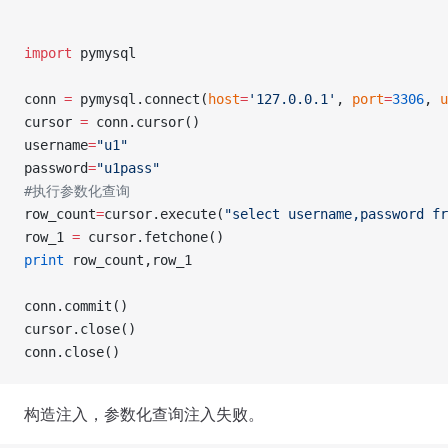
import
 pymysql
conn 
=
 pymysql.connect(
host
=
'127.0.0.1'
, 
port
=
3306
, 
u
cursor 
=
 conn.cursor()
username
=
"u1"
password
=
"u1pass"
#执行参数化查询
row_count
=
cursor.execute(
"select username,password fr
row_1 
=
 cursor.fetchone()
print
 row_count,row_1
conn.commit()
cursor.close()
conn.close()
构造注入，参数化查询注入失败。