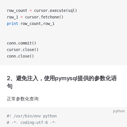
row_count 
=
 cursor.execute(sql)
row_1 
=
 cursor.fetchone()
print
 row_count,row_1
conn.commit()
cursor.close()
conn.close()
2、避免注入，使用pymysql提供的参数化语
句
正常参数化查询
python
#! /usr/bin/env python
# -*- coding:utf-8 -*-