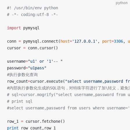
python
#! /usr/bin/env python
# -*- coding:utf-8 -*-
import
 pymysql
conn 
=
 pymysql.connect(
host
=
'127.0.0.1'
, 
port
=
3306
, 
u
cursor 
=
 conn.cursor()
username
=
"u1' or '1'-- "
password
=
"u1pass"
#执行参数化查询
row_count
=
cursor.execute(
"select username,password fr
#内部执行参数化生成的SQL语句，对特殊字符进行了加\转义，避免
# sql=cursor.mogrify("select username,password from u
# print sql
#select username,password from users where usernam
row_1 
=
 cursor.fetchone()
print
 row_count,row_1