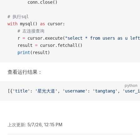
        conn.close()
# 执行sql
with
 mysql() 
as
 cursor:
    # 左连接查询
    r 
=
 cursor.execute(
"select * from users as u left
    result 
=
 cursor.fetchall()
    print
(result)
查看运行结果：
python
[{
'title'
: 
'星光大道'
, 
'username'
: 
'tangtang'
, 
'user_i
上次更新:
5/7/26, 12:15 PM