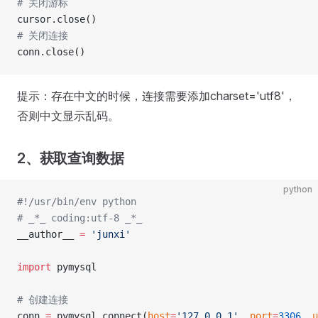
# 关闭游标
cursor.close()
# 关闭连接
conn.close()
提示：存在中文的时候，连接需要添加charset='utf8'，
否则中文显示乱码。
2、获取查询数据
python
#!/usr/bin/env python
# _*_ coding:utf-8 _*_
__author__ 
=
 'junxi'
import
 pymysql
# 创建连接
conn 
=
 pymysql.connect(
host
=
'127.0.0.1'
, 
port
=
3306
, 
u