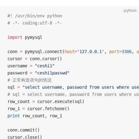
python
#! /usr/bin/env python
# -*- coding:utf-8 -*-
import
 pymysql
conn 
=
 pymysql.connect(
host
=
'127.0.0.1'
, 
port
=
3306
, 
u
cursor 
=
 conn.cursor()
username 
=
 "ceshi1"
password 
=
 "ceshi1passwd"
# 正常构造语句的情况
sql 
=
 "select username, password from users where use
# sql = select username, password from users where us
row_count 
=
 cursor.execute(sql) 
row_1 
=
 cursor.fetchone()
print
 row_count, row_1
conn.commit()
cursor.close()