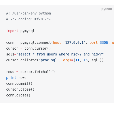
python
#! /usr/bin/env python
# -*- coding:utf-8 -*-
import
 pymysql
conn 
=
 pymysql.connect(
host
=
'127.0.0.1'
, 
port
=
3306
, 
u
cursor 
=
 conn.cursor()
sql1
=
"select * from users where nid>? and nid<?"
cursor.callproc(
'proc_sql'
, 
args
=
(
11
, 
15
, sql1))
rows 
=
 cursor.fetchall()
print
 rows
conn.commit()
cursor.close()
conn.close()