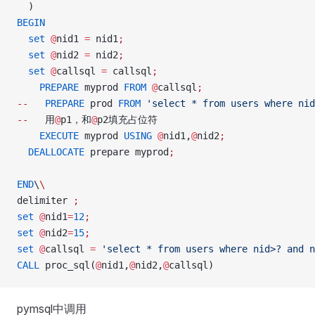
  )
BEGIN
  set
 @
nid1 
=
 nid1
;
  set
 @
nid2 
=
 nid2
;
  set
 @
callsql 
=
 callsql
;
    PREPARE
 myprod 
FROM
 @
callsql
;
--
   PREPARE
 prod 
FROM
 'select * from users where nid
--
   用
@
p1，和
@
p2填充占位符
    EXECUTE
 myprod 
USING
 @
nid1,
@
nid2
;
  DEALLOCATE
 prepare myprod
;
END
\
\
delimiter 
;
set
 @
nid1
=
12
;
set
 @
nid2
=
15
;
set
 @
callsql 
=
 'select * from users where nid>? and n
CALL
 proc_sql(
@
nid1,
@
nid2,
@
callsql)
pymsql中调用