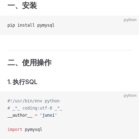
一、安装
python
pip install pymysql
二、使用操作
1. 执行SQL
python
#!/usr/bin/env python
# _*_ coding:utf-8 _*_
__author__ 
=
 'junxi'
import
 pymysql